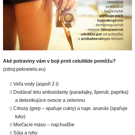
Aké potraviny vám v boji proti celulitíde pomôžu?
(zdroj:peknetelo.eu)
Veľa vody (aspoň 2 l)
Dodávať telu antioxidanty (paradajky, špenát, paprika)
a detoxikujúce ovocie a zeleninu
Citrusy (grep – spaľuje cukry) a napr. ananás (spaľuje
tuky)
Morčacie mäso – najchudšie
Sója a ryby