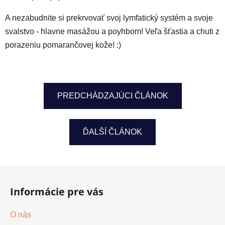
A nezabudnite si prekrvovať svoj lymfatický systém a svoje
svalstvo - hlavne masážou a poyhbom! Veľa šťastia a chuti z
porazeniu pomarančovej kože! :)
PREDCHÁDZAJÚCI ČLÁNOK
ĎALŠÍ ČLÁNOK
Z
á
Informácie pre vás
p
ä
O nás
t