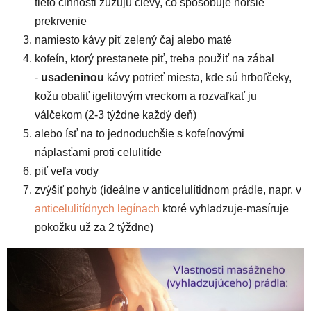
tieto činnosti zužujú cievy, čo spôsobuje horšie
prekrvenie
namiesto kávy piť zelený čaj alebo maté
kofeín, ktorý prestanete piť, treba použiť na zábal
-
usadeninou
kávy potrieť miesta, kde sú hrboľčeky,
kožu obaliť igelitovým vreckom a rozvaľkať ju
válčekom (2-3 týždne každý deň)
alebo ísť na to jednoduchšie s kofeínovými
náplasťami proti celulitíde
piť veľa vody
zvýšiť pohyb (ideálne v anticelulítidnom prádle, napr. v
anticelulitídnych legínach
ktoré vyhladzuje-masíruje
pokožku už za 2 týždne)