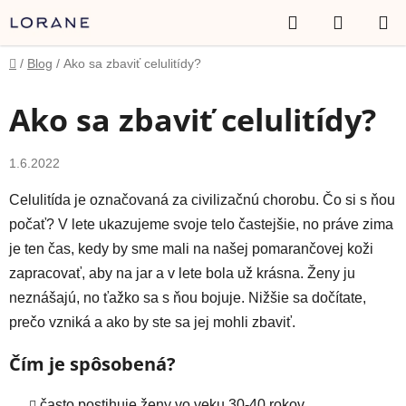
Prejsť
Hľadať
NÁKUP
na
obsah
KOŠÍK
Domov
/
Blog
/
Ako sa zbaviť celulitídy?
Ako sa zbaviť celulitídy?
1.6.2022
Celulitída je označovaná za civilizačnú chorobu. Čo si s ňou
počať? V lete ukazujeme svoje telo častejšie, no práve zima
je ten čas, kedy by sme mali na našej pomarančovej koži
zapracovať, aby na jar a v lete bola už krásna. Ženy ju
neznášajú, no ťažko sa s ňou bojuje. Nižšie sa dočítate,
prečo vzniká a ako by ste sa jej mohli zbaviť.
Čím je spôsobená?
často postihuje ženy vo veku 30-40 rokov