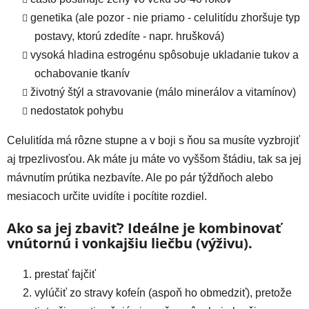
genetika (ale pozor - nie priamo - celulitídu zhoršuje typ
postavy, ktorú zdedíte - napr. hrušková)
vysoká hladina estrogénu spôsobuje ukladanie tukov a
ochabovanie tkanív
životný štýl a stravovanie (málo minerálov a vitamínov)
nedostatok pohybu
Celulitída má rôzne stupne a v boji s ňou sa musíte vyzbrojiť
aj trpezlivosťou. Ak máte ju máte vo vyššom štádiu, tak sa jej
mávnutím prútika nezbavíte. Ale po pár týždňoch alebo
mesiacoch určite uvidíte i pocítite rozdiel.
Ako sa jej zbaviť? Ideálne je kombinovať
vnútornú i vonkajšiu liečbu (výživu).
prestať fajčiť
vylúčiť zo stravy kofeín (aspoň ho obmedziť), pretože