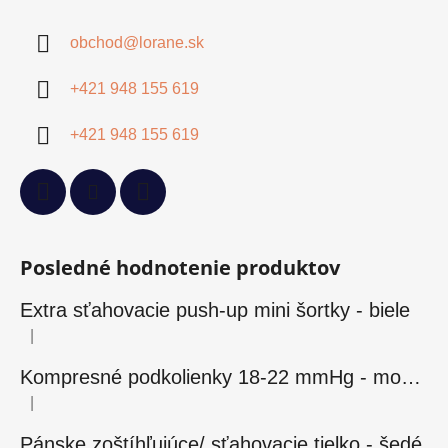
obchod
@
lorane.sk
+421 948 155 619
+421 948 155 619
Posledné hodnotenie produktov
Extra sťahovacie push-up mini šortky - biele
|
Hodnotenie produktu je 5 z 5 hviezdičiek.
Kompresné podkolienky 18-22 mmHg - modré
|
Hodnotenie produktu je 5 z 5 hviezdičiek.
Pánske zoštíhľujúce/ sťahovacie tielko - šedé