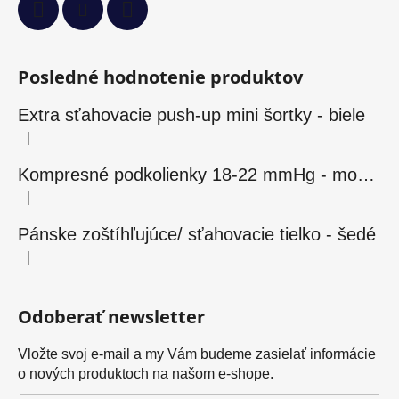
Posledné hodnotenie produktov
Extra sťahovacie push-up mini šortky - biele
|
Hodnotenie produktu je 5 z 5 hviezdičiek.
Kompresné podkolienky 18-22 mmHg - modré
|
Hodnotenie produktu je 5 z 5 hviezdičiek.
Pánske zoštíhľujúce/ sťahovacie tielko - šedé
|
Hodnotenie produktu je 5 z 5 hviezdičiek.
Odoberať newsletter
Vložte svoj e-mail a my Vám budeme zasielať informácie
o nových produktoch na našom e-shope.