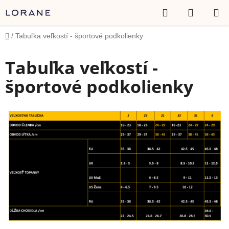
Prejsť
Hľadať
NÁKUP
na
obsah
KOŠÍK
Domov
/
Tabuľka veľkostí - športové podkolienky
Tabuľka veľkostí -
športové podkolienky