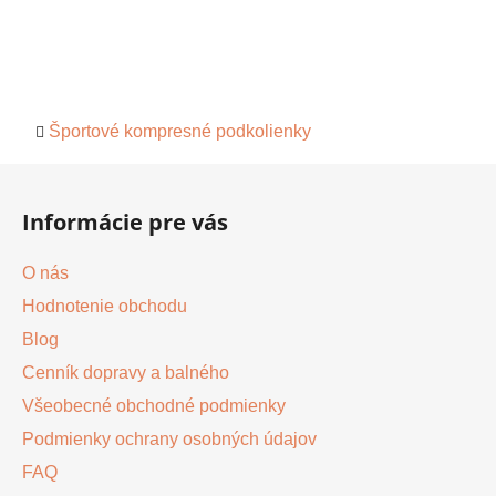
Športové kompresné podkolienky
Z
á
Informácie pre vás
p
ä
O nás
t
Hodnotenie obchodu
i
Blog
e
Cenník dopravy a balného
Všeobecné obchodné podmienky
Podmienky ochrany osobných údajov
FAQ