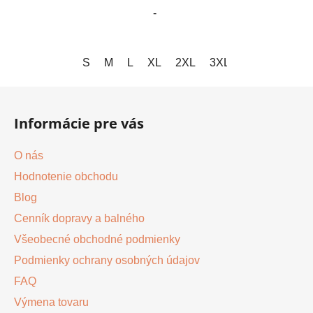
-
S
M
L
XL
2XL
3XL
Z
á
Informácie pre vás
p
ä
O nás
t
Hodnotenie obchodu
i
Blog
e
Cenník dopravy a balného
Všeobecné obchodné podmienky
Podmienky ochrany osobných údajov
FAQ
Výmena tovaru