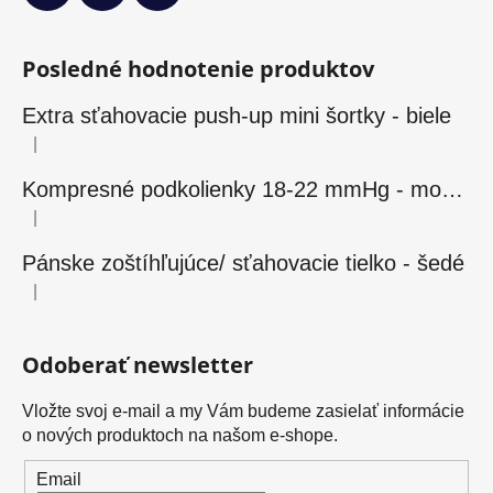
Posledné hodnotenie produktov
Extra sťahovacie push-up mini šortky - biele
|
Hodnotenie produktu je 5 z 5 hviezdičiek.
Kompresné podkolienky 18-22 mmHg - modré
|
Hodnotenie produktu je 5 z 5 hviezdičiek.
Pánske zoštíhľujúce/ sťahovacie tielko - šedé
|
Hodnotenie produktu je 5 z 5 hviezdičiek.
Odoberať newsletter
Vložte svoj e-mail a my Vám budeme zasielať informácie
o nových produktoch na našom e-shope.
Email