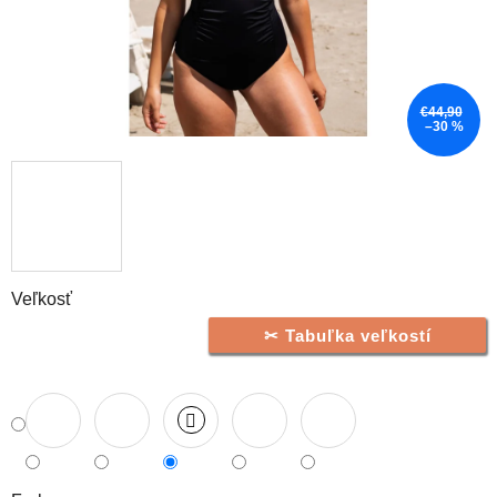
€44,90
–30 %
Veľkosť
Tabuľka veľkostí