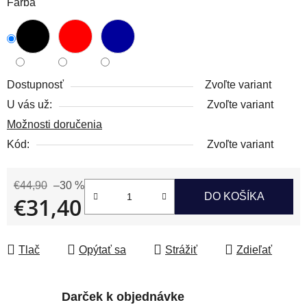
Farba
Dostupnosť
Zvoľte variant
U vás už:
Zvoľte variant
Možnosti doručenia
Kód:
Zvoľte variant
€44,90
–30 %
DO KOŠÍKA
€31,40
Jednotková cena:
Tlač
Opýtať sa
Strážiť
Zdieľať
Darček k objednávke