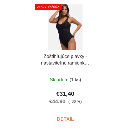
ZĽAVY TÝŽDŇA
Zoštíhľujúce plavky -
nastaviteľné ramienka -
čierne
Priemerné
Skladom
(1 ks)
hodnotenie
produktu
€31,40
je
€44,90
(–30 %)
5,0
z
DETAIL
5
hviezdičiek.