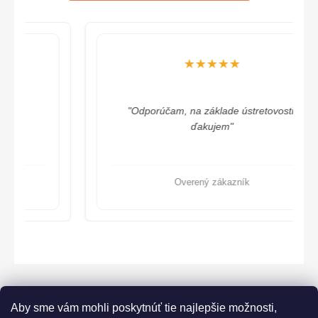
★★★★★
"Odporúčam, na základe ústretovosti,
ďakujem"
Overený zákazník
Aby sme vám mohli poskytnúť tie najlepšie možnosti,