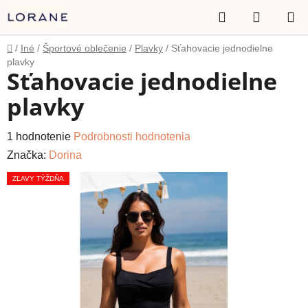
Prejsť
Hľadať
NÁKUP
na
obsah
KOŠÍK
Domov
/
Iné
/
Športové oblečenie
/
Plavky
/
Sťahovacie jednodielne
plavky
Sťahovacie jednodielne
plavky
Priemerné
1 hodnotenie
Podrobnosti hodnotenia
hodnotenie
Značka:
Dorina
produktu
ZĽAVY TÝŽDŇA
je
5,0
z
5
hviezdičiek.