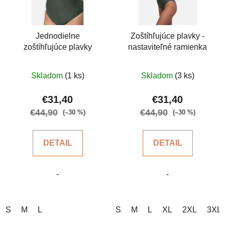
Jednodielne
Zoštíhľujúce plavky -
zoštíhľujúce plavky
nastaviteľné ramienka
Priemerné
Priemerné
Skladom
(1 ks)
Skladom
(3 ks)
hodnotenie
hodnotenie
produktu
produktu
€31,40
€31,40
je
je
€44,90
€44,90
(–30 %)
(–30 %)
5,0
5,0
z
z
DETAIL
DETAIL
5
5
hviezdičiek.
hviezdičiek.
-
-
S
M
L
S
M
L
XL
2XL
3XL