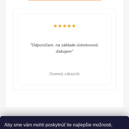
★★★★★
"Odporúčam, na základe ústretovosti,
ďakujem"
Overený zákazník
Aby sme vám mohli poskytnúť tie najlepšie možnosti,