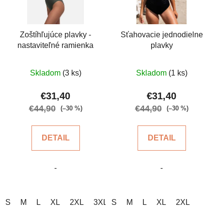
Zoštíhľujúce plavky -
Sťahovacie jednodielne
nastaviteľné ramienka
plavky
Priemerné
Priemerné
Skladom
(3 ks)
Skladom
(1 ks)
hodnotenie
hodnotenie
produktu
produktu
€31,40
€31,40
je
je
€44,90
€44,90
(–30 %)
(–30 %)
5,0
5,0
z
z
DETAIL
DETAIL
5
5
hviezdičiek.
hviezdičiek.
-
-
S
M
L
XL
2XL
3XL
S
M
L
XL
2XL