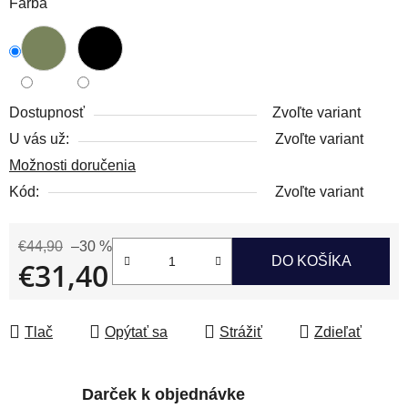
Farba
Dostupnosť
Zvoľte variant
U vás už:
Zvoľte variant
Možnosti doručenia
Kód:
Zvoľte variant
€44,90
–30 %
DO KOŠÍKA
€31,40
Jednotková cena:
Tlač
Opýtať sa
Strážiť
Zdieľať
Darček k objednávke