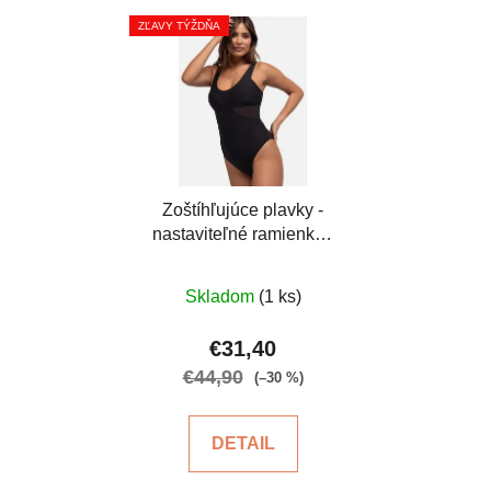
ZĽAVY TÝŽDŇA
Zoštíhľujúce plavky -
nastaviteľné ramienka -
čierne
Priemerné
Skladom
(1 ks)
hodnotenie
produktu
€31,40
je
€44,90
(–30 %)
5,0
z
DETAIL
5
hviezdičiek.