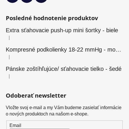
Posledné hodnotenie produktov
Extra sťahovacie push-up mini šortky - biele
|
Hodnotenie produktu je 5 z 5 hviezdičiek.
Kompresné podkolienky 18-22 mmHg - modré
|
Hodnotenie produktu je 5 z 5 hviezdičiek.
Pánske zoštíhľujúce/ sťahovacie tielko - šedé
|
Hodnotenie produktu je 5 z 5 hviezdičiek.
Odoberať newsletter
Vložte svoj e-mail a my Vám budeme zasielať informácie
o nových produktoch na našom e-shope.
Email