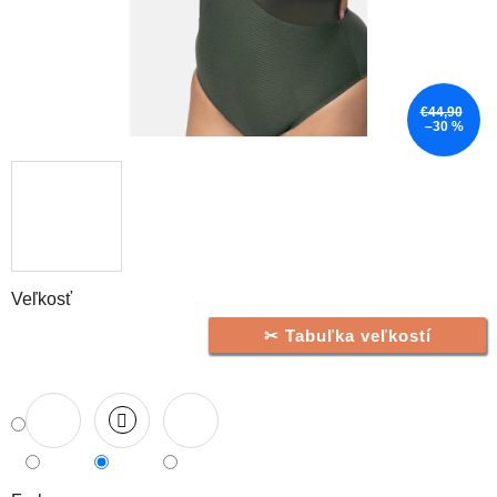
€44,90
–30 %
Veľkosť
Tabuľka veľkostí