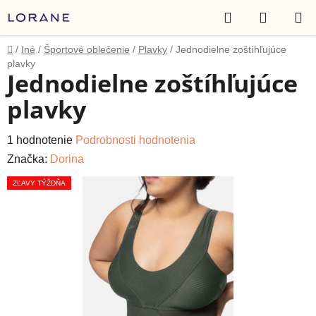
Prejsť
Hľadať
NÁKUP
na
obsah
KOŠÍK
Domov
/
Iné
/
Športové oblečenie
/
Plavky
/
Jednodielne zoštíhľujúce
plavky
Jednodielne zoštíhľujúce
plavky
Priemerné
1 hodnotenie
Podrobnosti hodnotenia
hodnotenie
Značka:
Dorina
produktu
ZĽAVY TÝŽDŇA
je
5,0
z
5
hviezdičiek.