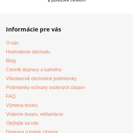
O
v
l
Z
á
á
d
Informácie pre vás
p
a
ä
c
O nás
t
i
Hodnotenie obchodu
i
e
p
Blog
e
r
Cenník dopravy a balného
v
Všeobecné obchodné podmienky
k
y
Podmienky ochrany osobných údajov
v
FAQ
ý
Výmena tovaru
p
i
Vrátenie tovaru, reklamácie
s
Opýtajte sa nás
u
Doprava a balné zdarma