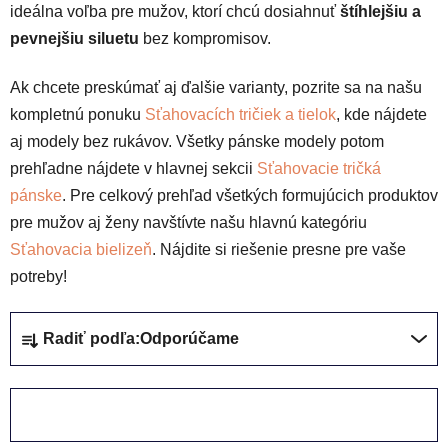
ideálna voľba pre mužov, ktorí chcú dosiahnuť
štíhlejšiu a
pevnejšiu siluetu
bez kompromisov.
Ak chcete preskúmať aj ďalšie varianty, pozrite sa na našu
kompletnú ponuku
Sťahovacích tričiek a tielok
, kde nájdete
aj modely bez rukávov. Všetky pánske modely potom
prehľadne nájdete v hlavnej sekcii
Sťahovacie tričká
pánske
. Pre celkový prehľad všetkých formujúcich produktov
pre mužov aj ženy navštívte našu hlavnú kategóriu
Sťahovacia bielizeň
. Nájdite si riešenie presne pre vaše
potreby!
R
Radiť podľa:
Odporúčame
a
d
e
ZAVRIEŤ FILTER
n