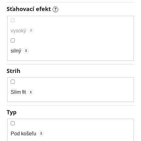
Sťahovací efekt
?
vysoký
0
silný
1
Strih
Slim fit
1
Typ
Pod košeľu
1