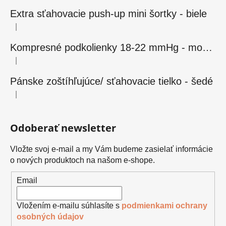
Extra sťahovacie push-up mini šortky - biele
|
Hodnotenie produktu je 5 z 5 hviezdičiek.
Kompresné podkolienky 18-22 mmHg - modré
|
Hodnotenie produktu je 5 z 5 hviezdičiek.
Pánske zoštíhľujúce/ sťahovacie tielko - šedé
|
Hodnotenie produktu je 5 z 5 hviezdičiek.
Odoberať newsletter
Vložte svoj e-mail a my Vám budeme zasielať informácie
o nových produktoch na našom e-shope.
Email
Vložením e-mailu súhlasíte s
podmienkami ochrany
osobných údajov