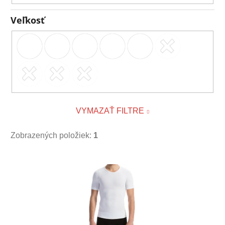
Veľkosť
VYMAZAŤ FILTRE
Zobrazených položiek:
1
V
ý
p
i
s