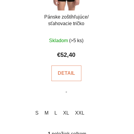
p
r
o
Pánske zoštíhľujúce/
sťahovacie tričko
d
u
Priemerné
k
Skladom
(>5 ks)
hodnotenie
t
produktu
€52,40
o
je
v
5,0
DETAIL
z
5
-
hviezdičiek.
S
M
L
XL
XXL
1
položiek celkom