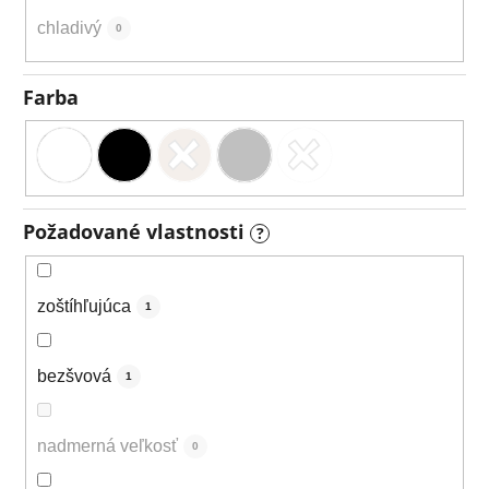
chladivý
0
Farba
Požadované vlastnosti
?
zoštíhľujúca
1
bezšvová
1
nadmerná veľkosť
0