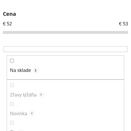
i
e
Cena
p
r
€
52
€
53
o
d
u
k
t
o
Na sklade
1
v
Zľavy týždňa
0
Novinka
0