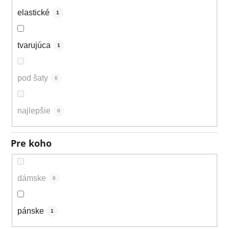
elastické
1
tvarujúca
1
pod šaty
0
najlepšie
0
Pre koho
dámske
0
pánske
1