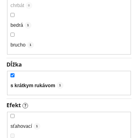
chrbát
0
bedrá
1
brucho
1
Dĺžka
s krátkym rukávom
1
Efekt
?
sťahovací
1