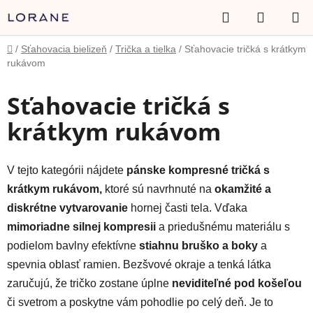
Prejsť
Hľadať
NÁKUP
na
obsah
KOŠÍK
Domov
/
Sťahovacia bielizeň
/
Trička a tielka
/
Sťahovacie tričká s krátkym
rukávom
Sťahovacie tričká s
krátkym rukávom
V tejto kategórii nájdete
pánske kompresné tričká s
krátkym rukávom,
ktoré sú navrhnuté na
okamžité a
diskrétne vytvarovanie
hornej časti tela. Vďaka
mimoriadne silnej kompresii
a priedušnému materiálu s
podielom bavlny efektívne
stiahnu bruško a boky
a
spevnia oblasť ramien. Bezšvové okraje a tenká látka
zaručujú, že tričko zostane úplne
neviditeľné pod košeľou
či svetrom a poskytne vám pohodlie po celý deň. Je to