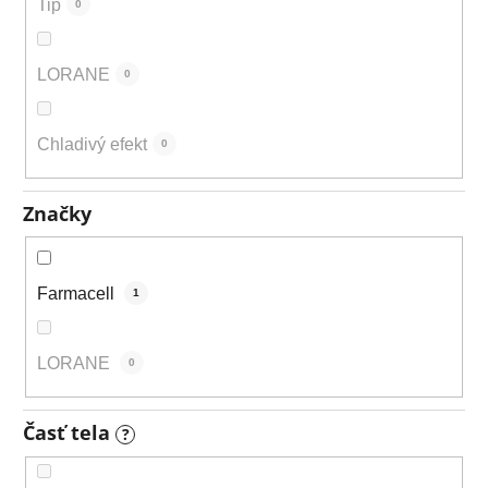
Tip
0
LORANE
0
Chladivý efekt
0
Značky
Farmacell
1
LORANE
0
Časť tela
?