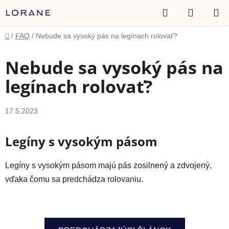
Prejsť
Hľadať
NÁKUP
na
obsah
KOŠÍK
Domov
/
FAQ
/
Nebude sa vysoký pás na legínach rolovať?
Nebude sa vysoký pás na
legínach rolovať?
17.5.2023
Legíny s vysokým pásom
Legíny s vysokým pásom majú pás zosilnený a zdvojený,
vďaka čomu sa predchádza rolovaniu.