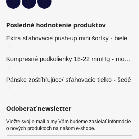
Posledné hodnotenie produktov
Extra sťahovacie push-up mini šortky - biele
|
Hodnotenie produktu je 5 z 5 hviezdičiek.
Kompresné podkolienky 18-22 mmHg - modré
|
Hodnotenie produktu je 5 z 5 hviezdičiek.
Pánske zoštíhľujúce/ sťahovacie tielko - šedé
|
Hodnotenie produktu je 5 z 5 hviezdičiek.
Odoberať newsletter
Vložte svoj e-mail a my Vám budeme zasielať informácie
o nových produktoch na našom e-shope.