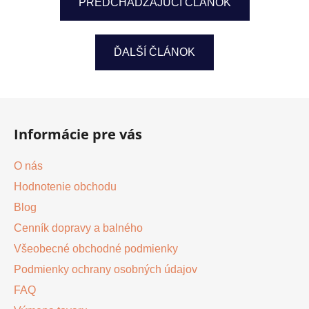
PREDCHÁDZAJÚCI ČLÁNOK
ĎALŠÍ ČLÁNOK
Z
á
Informácie pre vás
p
ä
O nás
t
Hodnotenie obchodu
i
Blog
e
Cenník dopravy a balného
Všeobecné obchodné podmienky
Podmienky ochrany osobných údajov
FAQ