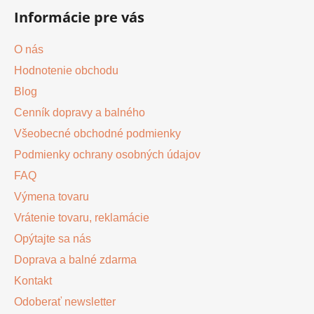
á
Informácie pre vás
p
ä
O nás
t
Hodnotenie obchodu
i
Blog
e
Cenník dopravy a balného
Všeobecné obchodné podmienky
Podmienky ochrany osobných údajov
FAQ
Výmena tovaru
Vrátenie tovaru, reklamácie
Opýtajte sa nás
Doprava a balné zdarma
Kontakt
Odoberať newsletter