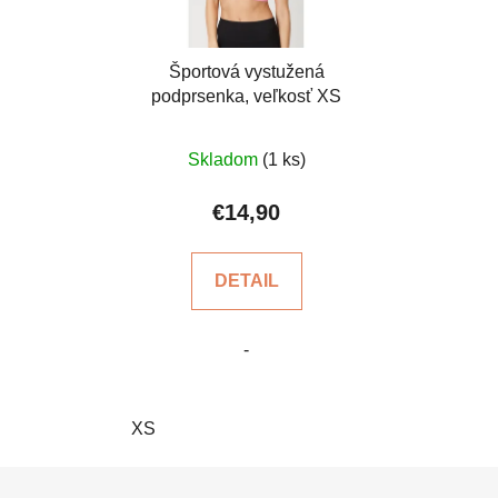
Športová vystužená
podprsenka, veľkosť XS
Priemerné
Skladom
(1 ks)
hodnotenie
produktu
€14,90
je
4,3
DETAIL
z
5
-
hviezdičiek.
XS
Z