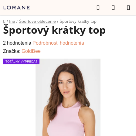
Prejsť
Hľadať
NÁKUP
na
obsah
KOŠÍK
Domov
/
Iné
/
Športové oblečenie
/
Športový krátky top
Športový krátky top
Priemerné
2 hodnotenia
Podrobnosti hodnotenia
hodnotenie
Značka:
GoldBee
produktu
TOTÁLNY VÝPREDAJ
je
5,0
z
5
hviezdičiek.