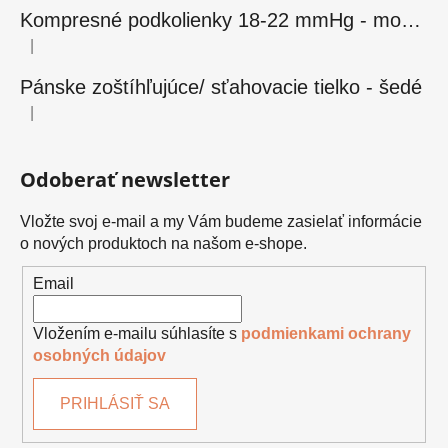
Kompresné podkolienky 18-22 mmHg - modré
|
Hodnotenie produktu je 5 z 5 hviezdičiek.
Pánske zoštíhľujúce/ sťahovacie tielko - šedé
|
Hodnotenie produktu je 5 z 5 hviezdičiek.
Odoberať newsletter
Vložte svoj e-mail a my Vám budeme zasielať informácie
o nových produktoch na našom e-shope.
Email
Vložením e-mailu súhlasíte s
podmienkami ochrany
osobných údajov
PRIHLÁSIŤ SA