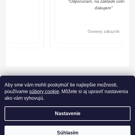
"Odporúčam, na základe ústretovosti,
ďakujem"
Overený zákazník
Aby sme vám mohli poskytnúť tie najlepšie možnosti,
používame
súbory cookie
. Môžete si aj upraviť nastavenia
ako vám vyhovujú.
Lorane.cz
Nastavenie
Vytvoril Shoptet
Súhlasím
Copyright 2026
LORANE
. Všetky práva vyhradené.