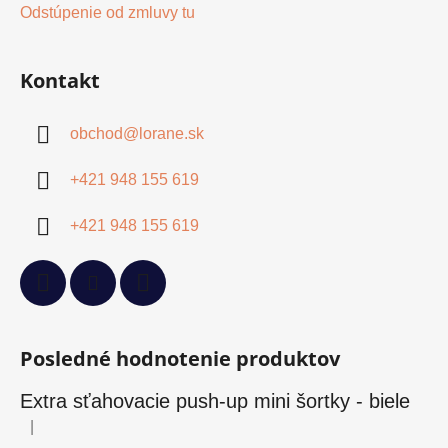
Odstúpenie od zmluvy tu
Kontakt
obchod
@
lorane.sk
+421 948 155 619
+421 948 155 619
Posledné hodnotenie produktov
Extra sťahovacie push-up mini šortky - biele
|
Hodnotenie produktu je 5 z 5 hviezdičiek.