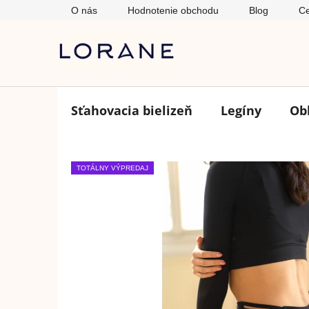
Prejsť
O nás
Hodnotenie obchodu
Blog
Ce
na
obsah
Sťahovacia bielizeň
Legíny
Ob
TOTÁLNY VÝPREDAJ