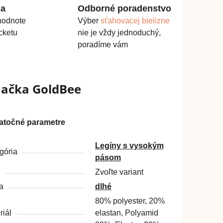
ma
Odborné poradenstvo
hodnote
Výber
sťahovacej bielizne
cketu
nie je vždy jednoduchý,
poradíme vám
načka
GoldBee
atočné parametre
Legíny s vysokým
gória
pásom
Zvoľte variant
a
dlhé
80% polyester, 20%
riál
elastan, Polyamid