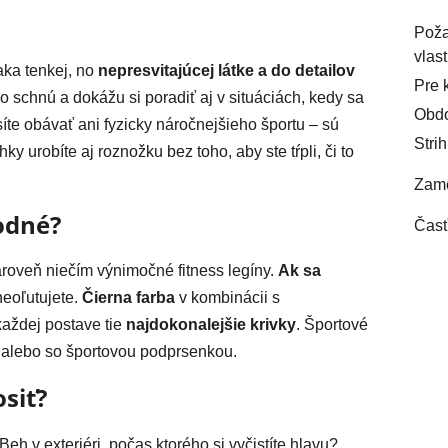
Pož
vlast
ka tenkej, no
nepresvitajúcej látke a do detailov
Pre 
lo schnú a dokážu si poradiť aj v situáciách, kedy sa
Obd
íte obávať ani fyzicky náročnejšieho športu – sú
Strih
 urobíte aj roznožku bez toho, aby ste tŕpli, či to
Zame
odné?
Časť
ároveň niečím výnimočné fitness legíny.
Ak sa
 neoľutujete.
Čierna farba
v kombinácii s
aždej postave tie
najdokonalejšie krivky
. Športové
alebo so športovou podprsenkou.
siť?
eh v exteriéri, počas ktorého si vyčistíte hlavu?