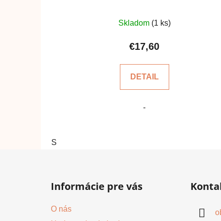
Priemerné
Skladom
(1 ks)
hodnotenie
produktu
€17,60
je
5,0
DETAIL
z
5
-
hviezdičiek.
S
Z
á
Informácie pre vás
Konta
p
ä
O nás
o
t