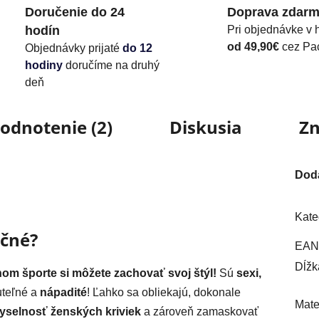
Doručenie do 24
Doprava zdar
hodín
Pri objednávke v 
od 49,90€
cez Pa
Objednávky prijaté
do 12
hodiny
doručíme na druhý
deň
odnotenie (2)
Diskusia
Z
Dod
Kate
ečné?
EAN
Dĺžk
nom športe si môžete zachovať svoj štýl!
Sú
sexi,
uteľné a
nápadité
! Ľahko sa obliekajú, dokonale
Mate
selnosť ženských kriviek
a zároveň zamaskovať