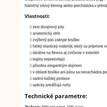
Náročný silový tréning alebo prechádzka v prír
Vlastnosti:
sexi dizajnový pás
anatomický strih
zvýšený pás zakryje bruško
ľahký elastický materiál, ktorý sa príjemne n
ideálne na fitness aj cvičenie v exteriéri
legíny nepresvitajú
pôsobia elegantným dojmom
v oblasti bruška ani pásu sa nenachádza pe
sadnú každej postave
opticky predlžujú nohy
Technické parametre: