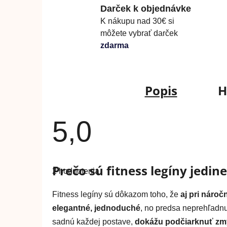
Darček k objednávke
K nákupu nad 30€ si
môžete vybrať darček
zdarma
Popis
H
5,0
Priemerné
hodnotenie
Prečo sú fitness legíny jedin
2 hodnotenia
produktu
je
5,0
Fitness legíny sú dôkazom toho, že
aj pri nároč
z
5
elegantné, jednoduché
, no predsa neprehľadn
hviezdičiek.
sadnú každej postave,
dokážu podčiarknuť zmy