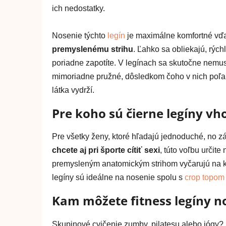
ich nedostatky.
Nosenie týchto
legín
je maximálne komfortné vďa
premyslenému strihu
. Ľahko sa obliekajú, rých
poriadne zapotíte. V legínach sa skutočne nemus
mimoriadne pružné, dôsledkom čoho v nich poľahky
látka vydrží.
Pre koho sú čierne legíny vh
Pre všetky ženy, ktoré hľadajú jednoduché, no z
chcete aj pri športe cítiť sexi
, túto voľbu určite
premysleným anatomickým strihom vyčarujú na k
legíny sú ideálne na nosenie spolu s
crop topom
Kam môžete fitness legíny no
Skupinové cvičenie zumby, pilatesu alebo jógy? B