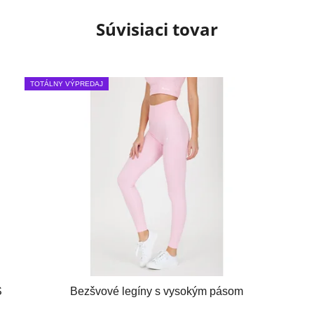
Súvisiaci tovar
TOTÁLNY VÝPREDAJ
S
Bezšvové legíny s vysokým pásom