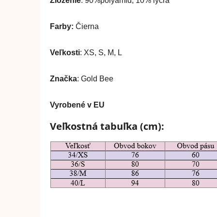
Zloženie
: 90%polyamid, 10% lycra
Farby:
Čierna
Veľkosti
: XS, S, M, L
Značka
: Gold Bee
Vyrobené v EU
Veľkostná tabuľka (cm):