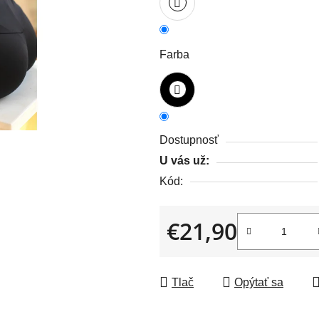
z
5
hviezdičiek.
Farba
Dostupnosť
U vás už:
Kód:
€21,90
Jednotková cena:
Tlač
Opýtať sa