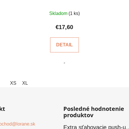
Priemerné
Skladom
(1 ks)
hodnotenie
produktu
€17,60
je
5,0
DETAIL
z
5
-
hviezdičiek.
XS
XL
kt
Posledné hodnotenie
produktov
bchod
@
lorane.sk
Extra sťahovacie push-u