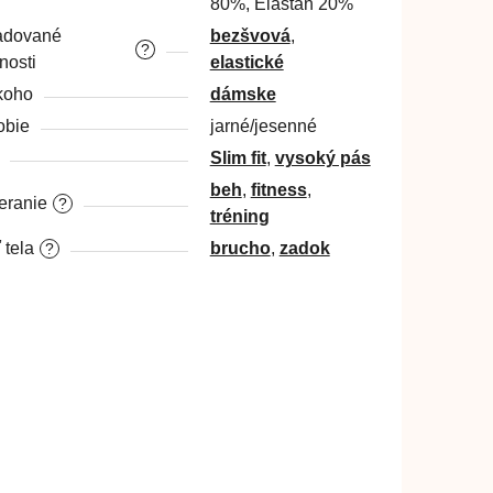
80%, Elastan 20%
adované
bezšvová
,
?
nosti
elastické
koho
dámske
obie
jarné/jesenné
Slim fit
,
vysoký pás
beh
,
fitness
,
ranie
?
tréning
 tela
brucho
,
zadok
?