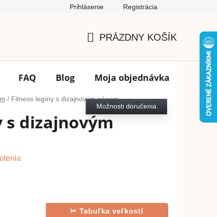
Prihlásenie
Registrácia
Podmienky ochrany osobných údajov
FAQ
Výmena tovar
PRÁZDNY KOŠÍK
NÁKUPNÝ
KOŠÍK
FAQ
Blog
Moja objednávka
Značk
om
/
Fitness legíny s dizajnovým pásom
Možnosti doručenia
y s dizajnovým
otenia
Tabuľka veľkostí