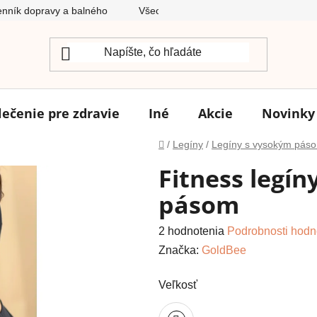
nník dopravy a balného
Všeobecné obchodné podmienky
lečenie pre zdravie
Iné
Akcie
Novinky
Domov
/
Legíny
/
Legíny s vysokým pás
Fitness legín
pásom
Priemerné
2 hodnotenia
Podrobnosti hodn
hodnotenie
Značka:
GoldBee
produktu
Veľkosť
je
5,0