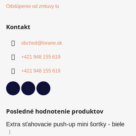
Odstúpenie od zmluvy tu
Kontakt
obchod
@
lorane.sk
+421 948 155 619
+421 948 155 619
Posledné hodnotenie produktov
Extra sťahovacie push-up mini šortky - biele
|
Hodnotenie produktu je 5 z 5 hviezdičiek.